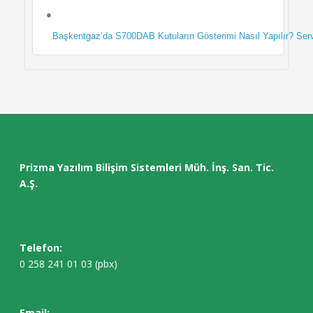
Başkentgaz’da S700DAB Kutuların Gösterimi Nasıl Yapılır? Serv
Prizma Yazılım Bilişim Sistemleri Müh. İnş. San. Tic.
A.Ş.
Telefon:
0 258 241 01 03 (pbx)
Email: