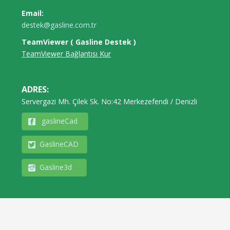
Email:
destek@gasline.com.tr
TeamViewer
( Gasline Destek )
TeamViewer Bağlantısı Kur
ADRES:
Servergazi Mh. Çilek Sk. No:42 Merkezefendi / Denizli
gaslineCad
GaslineCAD
SON GÜNCELLENMELR
Gasline3d