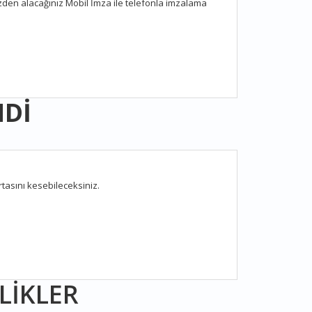
zden alacağınız Mobil İmza ile telefonla imzalama
NDİ
rtasını kesebileceksiniz.
LİKLER