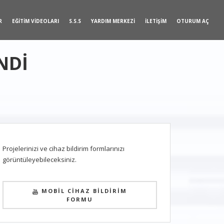
R
EĞİTİM VİDEOLARI
S.S.S
YARDIM MERKEZİ
İLETİŞİM
OTURUM AÇ
NDİ
Projelerinizi ve cihaz bildirim formlarınızı
görüntüleyebileceksiniz.
MOBİL CİHAZ BİLDİRİM
FORMU