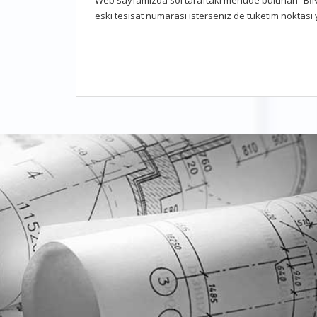
Web sayfamızda sol taraftaki menüde bulunan “BİNA 
eski tesisat numarası isterseniz de tüketim noktası y