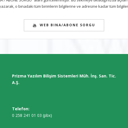
/ ABONE SORGU” alanı güncellenmiştir. Bu sekmeye tıkladığınızda açılan s
azarak, o binadaki tüm birimlerin bilgilerine ve adresine kadar tüm bilgilere
WEB BINA/ABONE SORGU
Prizma Yazılım Bilişim Sistemleri Müh. İnş. San. Tic.
A.Ş.
Telefon:
0 258 241 01 03 (pbx)