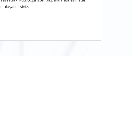
ayfadaki kutucuğa ister bağlantı nesnesi, ister
 ulaşabilirsiniz.